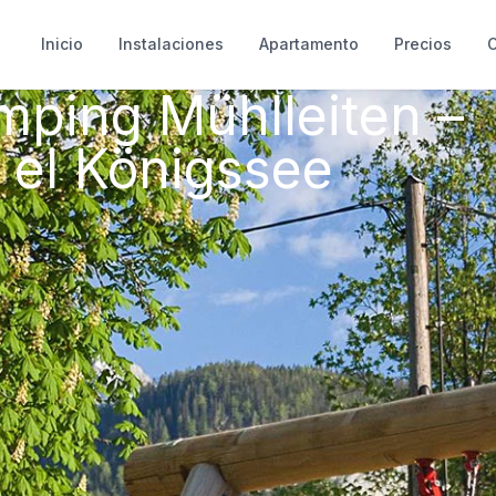
Inicio
Instalaciones
Apartamento
Precios
O
mping Mühlleiten –
 el Königssee