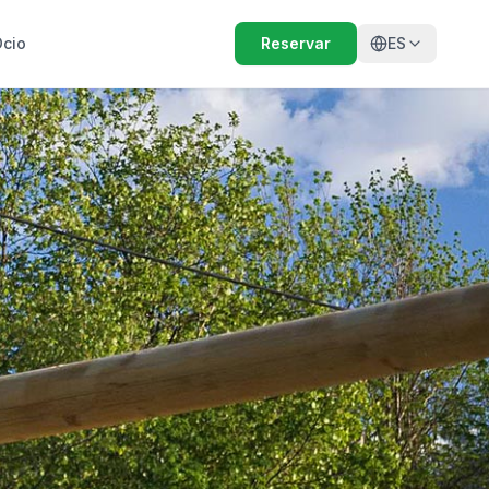
cio
Reservar
ES