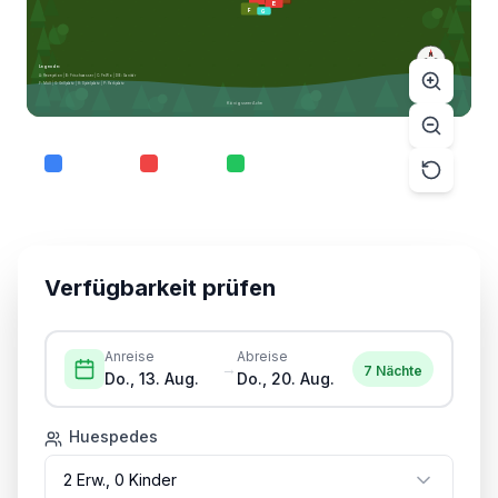
FeWo
E
F
G
N
W
O
Legende:
S
A: Rezeption | B: Frischwasser | C: FeWo | D/E: Sanitär
F: Müll | G: Grillplatz | H: Spielplatz | P: Parkplatz
Königsseer Ache
Disponible
Ocupado
Seleccionado
Tippen Sie auf einen Platz für Details
Verfügbarkeit prüfen
Anreise
Abreise
→
7
Nächte
Do., 13. Aug.
Do., 20. Aug.
Huespedes
2
Erw.,
0
Kind
er