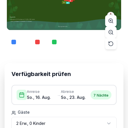
FeWo
E
F
G
N
W
O
Legende:
S
A: Rezeption | B: Frischwasser | C: FeWo | D/E: Sanitär
F: Müll | G: Grillplatz | H: Spielplatz | P: Parkplatz
Königsseer Ache
Verfügbar
Belegt
Ausgewählt
Tippen Sie auf einen Platz für Details
Verfügbarkeit prüfen
Anreise
Abreise
→
7
Nächte
So., 16. Aug.
So., 23. Aug.
Gäste
2
Erw.,
0
Kind
er