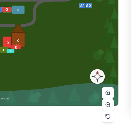
81
82
0
B
C
D
FeWo
E
F
G
N
W
O
S
seer Ache
 Platz für Details