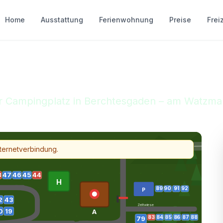
Home
Ausstattung
Ferienwohnung
Preise
Freiz
ühlleiten nahe am
r Campingplatz in Berchtesgaden – am Watzm
e
nternetverbindung.
8
47
46
45
44
H
89
90
91
92
P
2
43
Zeltwiese
0
19
A
83
84
85
86
87
88
79