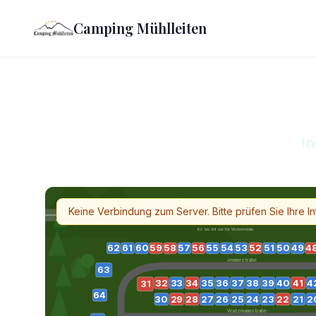
Camping Mühlleiten
Camping M
Ih
B20 Königsseer Straß
Keine Verbindung zum Server. Bitte prüfen Sie Ihre I
62 bis 44 nur für Wohnmobile
62
61
60
59
58
57
56
55
54
53
52
51
50
49
4
Jennerstraße
63
32
33
34
35
36
37
38
39
40
41
4
31
64
30
29
28
27
26
25
24
23
22
21
2
Watzmannstraße