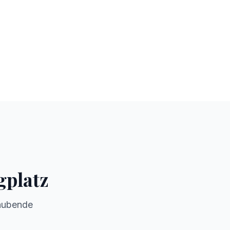
gplatz
raubende