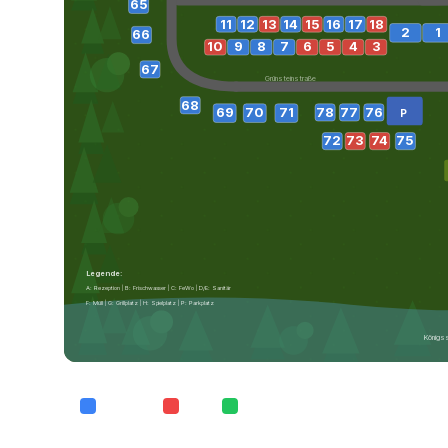
65
11
12
13
14
15
16
17
18
2
1
66
10
9
8
7
6
5
4
3
67
Grünsteinstraße
68
78
77
76
69
70
71
P
72
73
74
75
Legende:
A: Rezeption | B: Frischwasser | C: FeWo | D/E: Sanitär
F: Müll | G: Grillplatz | H: Spielplatz | P: Parkplatz
Königs
Verfügbar
Belegt
Ausgewählt
Tippen Sie auf einen