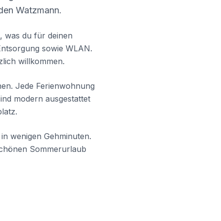
f den Watzmann.
, was du für deinen
 Entsorgung sowie WLAN.
zlich willkommen.
nen. Jede Ferienwohnung
sind modern ausgestattet
latz.
u in wenigen Gehminuten.
n schönen Sommerurlaub